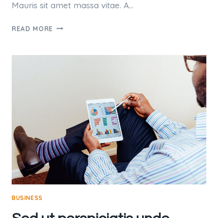
Mauris sit amet massa vitae. A…
NEMO
READ MORE
ENIM
IPSAM
VOLUPTATEM
QUIA
VOLUPTAS
SIT
ASPERNATUR
AUT
BUSINESS