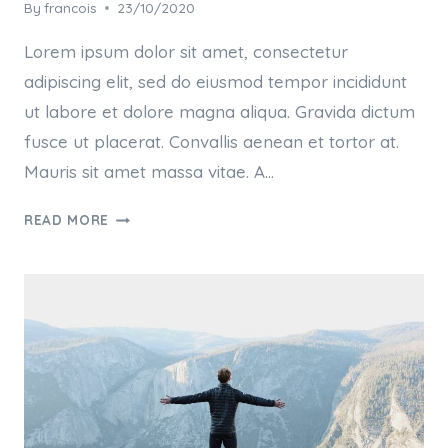
By
francois
23/10/2020
Lorem ipsum dolor sit amet, consectetur
adipiscing elit, sed do eiusmod tempor incididunt
ut labore et dolore magna aliqua. Gravida dictum
fusce ut placerat. Convallis aenean et tortor at.
Mauris sit amet massa vitae. A…
QUIS
READ MORE
AUTEM
VEL
EUM
IURE
REPREHENDERIT
QUI
IN
EA
VOLUPTATE