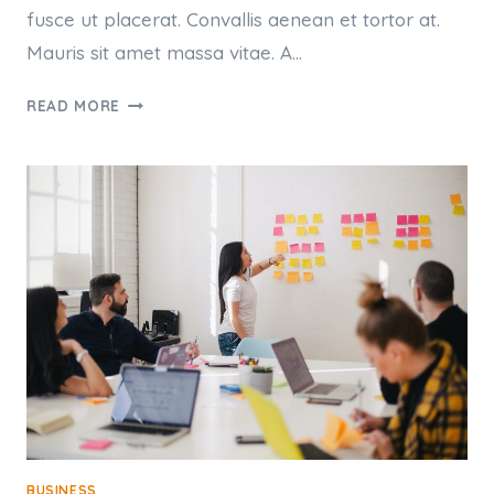
fusce ut placerat. Convallis aenean et tortor at.
Mauris sit amet massa vitae. A…
ET
READ MORE
HARUM
QUIDEM
RERUM
FACILIS
EST
ET
EXPEDITA
DISTINCTIO
BUSINESS