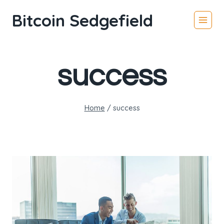
Skip
Bitcoin Sedgefield
to
content
success
Home
/
success