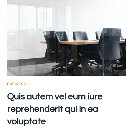
ET
ACCUSAMUS
ET
IUSTO
ODIO
DIGNISSIMOS
DUCIMUS
BUSINESS
Quis autem vel eum iure
reprehenderit qui in ea
voluptate